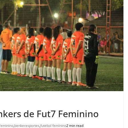
nkers de Fut7 Feminino
Feminino
,
benkeresportes
,
futebol feminino
2 min read