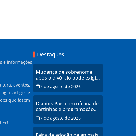
Destaques
as e informações
Mudança de sobrenome
após o divórcio pode exigir
atualização dos
ltura, eventos,
7 de agosto de 2026
documentos dos filhos
ogia, artigos e
para evitar transtornos
ades que fazem
Dia dos Pais com oficina de
cartinhas e programação
musical gratuita em
7 de agosto de 2026
Aparecida de Goiânia
hor!
Feira de adoção de animais