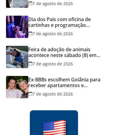
dos documentos dos filhos
7 de agosto de 2026
para evitar transtornos
Dia dos Pais com oficina de
cartinhas e programação
musical gratuita em Aparecida
7 de agosto de 2026
de Goiânia
Feira de adoção de animais
acontece neste sábado (8) em
Aparecida de Goiânia
7 de agosto de 2026
Ex-BBBs escolhem Goiânia para
receber apartamentos e
decisão reforça força do
7 de agosto de 2026
mercado imobiliário da capital