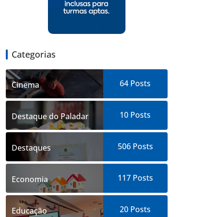
Categorias
64
Posts
Cinema
10
Posts
Destaque do Paladar
506
Posts
Destaques
117
Posts
Economia
20
Posts
Educação