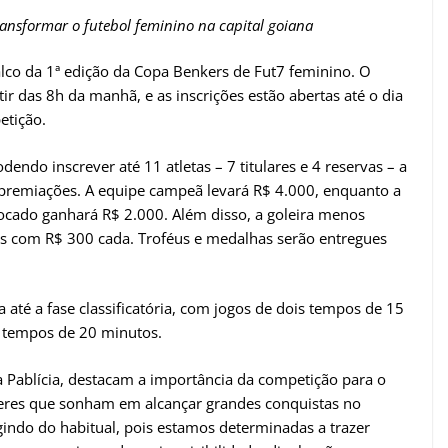
ansformar o futebol feminino na capital goiana
alco da 1ª edição da Copa Benkers de Fut7 feminino. O
tir das 8h da manhã, e as inscrições estão abertas até o dia
etição.
ndo inscrever até 11 atletas – 7 titulares e 4 reservas – a
premiações. A equipe campeã levará R$ 4.000, enquanto a
locado ganhará R$ 2.000. Além disso, a goleira menos
das com R$ 300 cada. Troféus e medalhas serão entregues
 até a fase classificatória, com jogos de dois tempos de 15
s tempos de 20 minutos.
a Pablícia, destacam a importância da competição para o
heres que sonham em alcançar grandes conquistas no
gindo do habitual, pois estamos determinadas a trazer