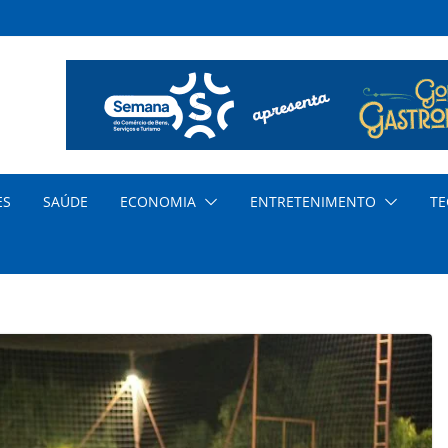
a o
 dos
ar
ES
SAÚDE
ECONOMIA
ENTRETENIMENTO
TE
al
ia
o