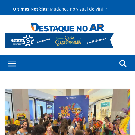
Pular
Últimas Notícias:
Mudança no visual de Vini Jr.
para
reforça que estética masculina
o
deixa de ser tabu e impulsiona
conteúdo
procura por procedimentos para o
mês dos pais
Mudança de sobrenome após o
divórcio pode exigir atualização dos
documentos dos filhos para evitar
transtornos
Dia dos Pais com oficina de
cartinhas e programação musical
gratuita em Aparecida de Goiânia
Feira de adoção de animais
acontece neste sábado (8) em
Aparecida de Goiânia
Ex-BBBs escolhem Goiânia para
receber apartamentos e decisão
reforça força do mercado
imobiliário da capital