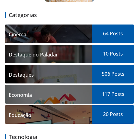
Categorias
64
Posts
Cinema
10
Posts
Destaque do Paladar
506
Posts
Destaques
117
Posts
Economia
20
Posts
Educação
Tecnologia