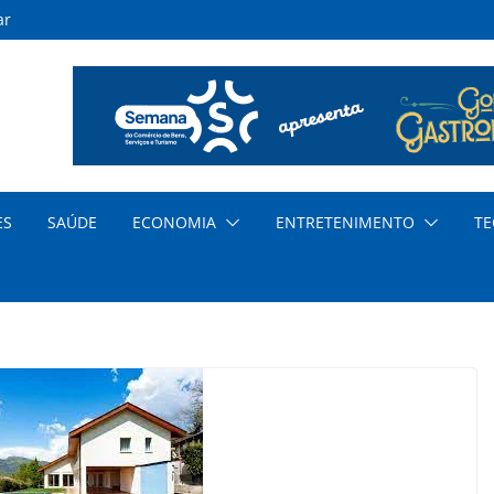
ar
nda
 em
ico
os
iona
ES
SAÚDE
ECONOMIA
ENTRETENIMENTO
TE
s