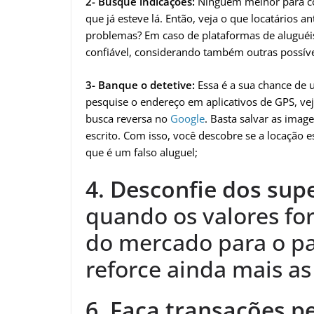
2- Busque indicações:
Ninguém melhor para co
que já esteve lá. Então, veja o que locatários a
problemas? Em caso de plataformas de aluguéis é
confiável, considerando também outras possíve
3- Banque o detetive:
Essa é a sua chance de 
pesquise o endereço em aplicativos de GPS, ve
busca reversa no
Google
. Basta salvar as imag
escrito. Com isso, você descobre se a locação 
que é um falso aluguel;
4. Desconfie dos su
quando os valores f
do mercado para o p
reforce ainda mais a
6. Faça transações pe