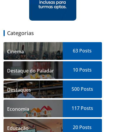
Categorias
63
Posts
Cinema
10
Posts
Destaque do Paladar
500
Posts
Destaques
117
Posts
Economia
20
Posts
Educação