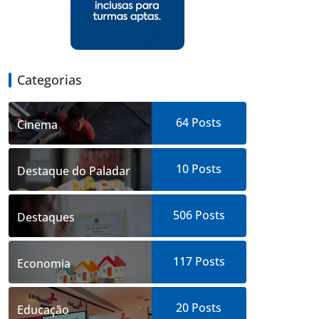
Categorias
64
Posts
Cinema
10
Posts
Destaque do Paladar
506
Posts
Destaques
117
Posts
Economia
20
Posts
Educação