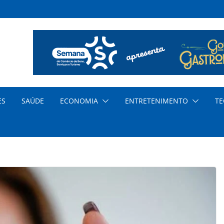
a o
 dos
ar
ES
SAÚDE
ECONOMIA
ENTRETENIMENTO
TE
al
ia
o