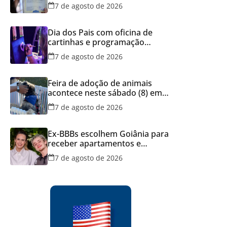
dos documentos dos filhos
7 de agosto de 2026
para evitar transtornos
Dia dos Pais com oficina de
cartinhas e programação
musical gratuita em Aparecida
7 de agosto de 2026
de Goiânia
Feira de adoção de animais
acontece neste sábado (8) em
Aparecida de Goiânia
7 de agosto de 2026
Ex-BBBs escolhem Goiânia para
receber apartamentos e
decisão reforça força do
7 de agosto de 2026
mercado imobiliário da capital