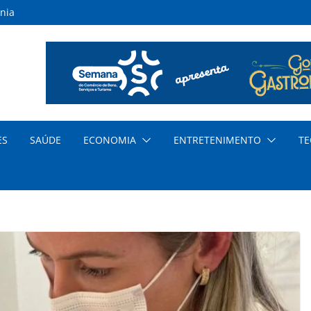
nia
inas
s
ar
nda
cia
ES
SAÚDE
ECONOMIA
ENTRETENIMENTO
TE
dem