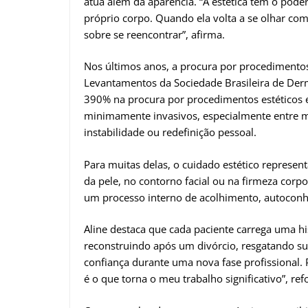
atua além da aparência. “A estética tem o pod
próprio corpo. Quando ela volta a se olhar com
sobre se reencontrar”, afirma.
Nos últimos anos, a procura por procediment
Levantamentos da Sociedade Brasileira de Der
390% na procura por procedimentos estéticos e
minimamente invasivos, especialmente entre 
instabilidade ou redefinição pessoal.
Para muitas delas, o cuidado estético represe
da pele, no contorno facial ou na firmeza co
um processo interno de acolhimento, autoconh
Aline destaca que cada paciente carrega uma hi
reconstruindo após um divórcio, resgatando s
confiança durante uma nova fase profissional.
é o que torna o meu trabalho significativo”, ref