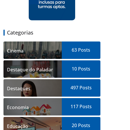
Categorias
63
Posts
Cinema
10
Posts
Destaque do Paladar
497
Posts
Destaques
117
Posts
Economia
20
Posts
Educação