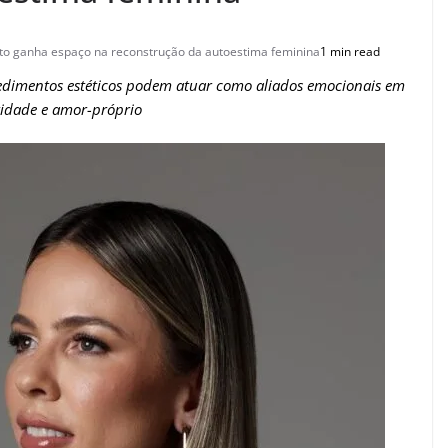
ito ganha espaço na reconstrução da autoestima feminina
1 min read
ocedimentos estéticos podem atuar como aliados emocionais em
tidade e amor-próprio