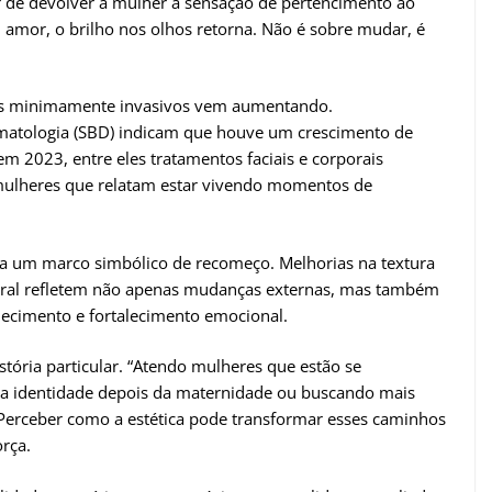
er de devolver à mulher a sensação de pertencimento ao
 amor, o brilho nos olhos retorna. Não é sobre mudar, é
os minimamente invasivos vem aumentando.
matologia (SBD) indicam que houve um crescimento de
m 2023, entre eles tratamentos faciais e corporais
mulheres que relatam estar vivendo momentos de
nta um marco simbólico de recomeço. Melhorias na textura
rporal refletem não apenas mudanças externas, mas também
ecimento e fortalecimento emocional.
stória particular. “Atendo mulheres que estão se
ua identidade depois da maternidade ou buscando mais
 Perceber como a estética pode transformar esses caminhos
orça.