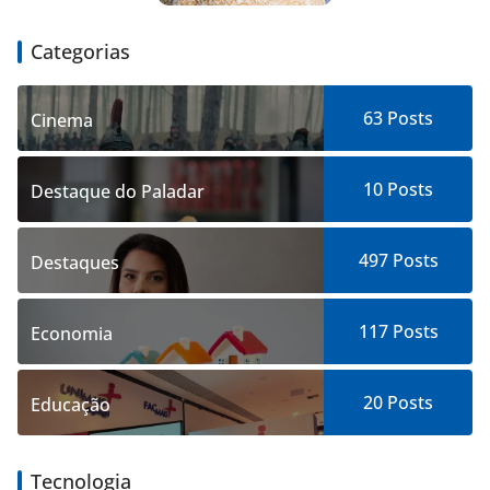
Categorias
63
Posts
Cinema
10
Posts
Destaque do Paladar
497
Posts
Destaques
117
Posts
Economia
20
Posts
Educação
Tecnologia