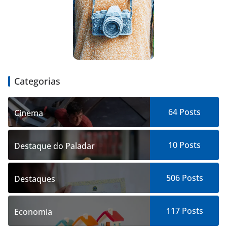
Categorias
64
Posts
Cinema
10
Posts
Destaque do Paladar
506
Posts
Destaques
117
Posts
Economia