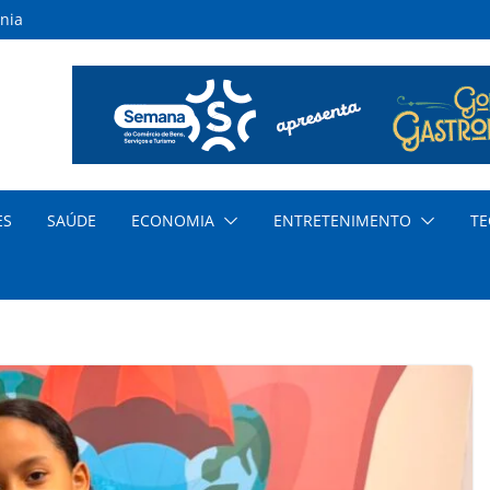
nia
inas
s
ar
nda
cia
ES
SAÚDE
ECONOMIA
ENTRETENIMENTO
TE
dem