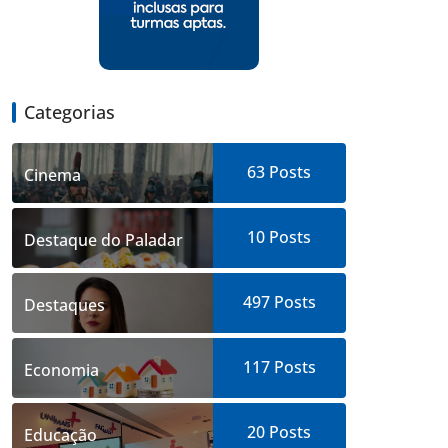
Categorias
63
Posts
Cinema
10
Posts
Destaque do Paladar
497
Posts
Destaques
117
Posts
Economia
20
Posts
Educação