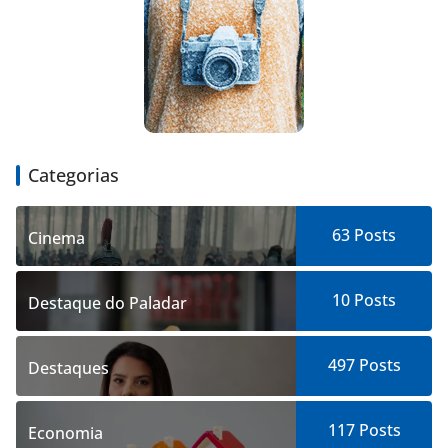
Categorias
63
Posts
Cinema
10
Posts
Destaque do Paladar
497
Posts
Destaques
117
Posts
Economia