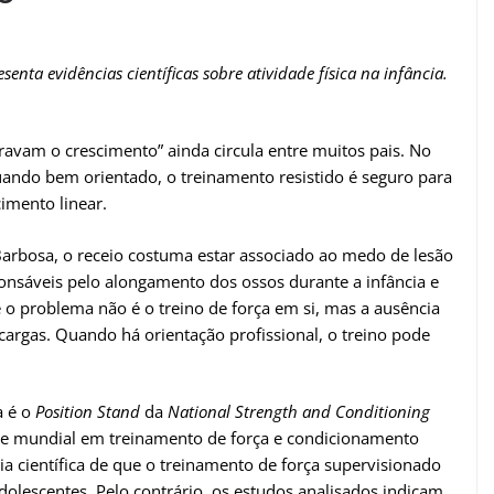
senta evidências científicas sobre atividade física na infância.
travam o crescimento” ainda circula entre muitos pais. No
uando bem orientado, o treinamento resistido é seguro para
cimento linear.
Barbosa, o receio costuma estar associado ao medo de lesão
ponsáveis pelo alongamento dos ossos durante a infância e
 o problema não é o treino de força em si, mas a ausência
cargas. Quando há orientação profissional, o treino pode
a é o
Position Stand
da
National Strength and Conditioning
de mundial em treinamento de força e condicionamento
a científica de que o treinamento de força supervisionado
dolescentes. Pelo contrário, os estudos analisados indicam