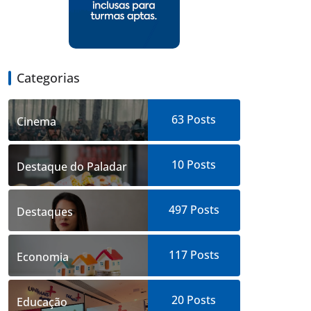
Categorias
63
Posts
Cinema
10
Posts
Destaque do Paladar
497
Posts
Destaques
117
Posts
Economia
20
Posts
Educação