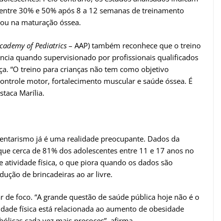
 entre 30% e 50% após 8 a 12 semanas de treinamento
 ou na maturação óssea.
cademy of Pediatrics
– AAP) também reconhece que o treino
ência quando supervisionado por profissionais qualificados
ça. “O treino para crianças não tem como objetivo
 controle motor, fortalecimento muscular e saúde óssea. É
taca Marília.
dentarismo já é uma realidade preocupante. Dados da
ue cerca de 81% dos adolescentes entre 11 e 17 anos no
atividade física, o que piora quando os dados são
ução de brincadeiras ao ar livre.
r de foco. “A grande questão de saúde pública hoje não é o
ividade física está relacionada ao aumento de obesidade
tabólicas cada vez mais precoces”, afirma.