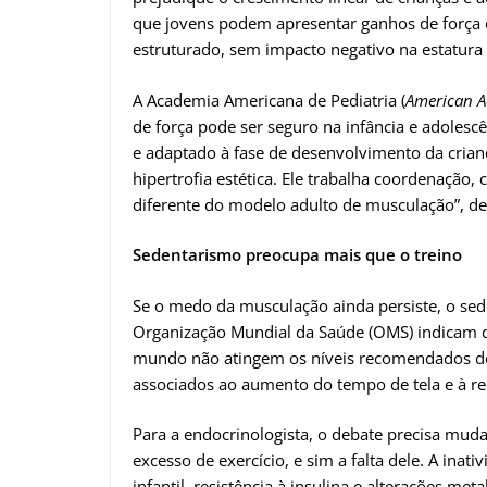
que jovens podem apresentar ganhos de força
estruturado, sem impacto negativo na estatura
A Academia Americana de Pediatria (
American A
de força pode ser seguro na infância e adolesc
e adaptado à fase de desenvolvimento da crian
hipertrofia estética. Ele trabalha coordenação,
diferente do modelo adulto de musculação”, des
Sedentarismo preocupa mais que o treino
Se o medo da musculação ainda persiste, o se
Organização Mundial da Saúde (OMS) indicam q
mundo não atingem os níveis recomendados de 
associados ao aumento do tempo de tela e à red
Para a endocrinologista, o debate precisa muda
excesso de exercício, e sim a falta dele. A inat
infantil, resistência à insulina e alterações me