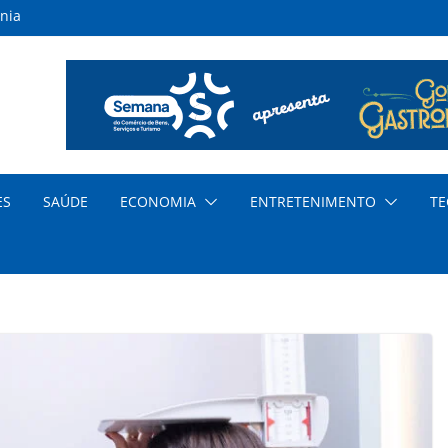
nia
inas
s
ar
nda
cia
ES
SAÚDE
ECONOMIA
ENTRETENIMENTO
TE
dem