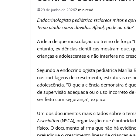
29 de junho de 2026
2 min read
Endocrinologista pediátrica esclarece mitos e apre
Tema ainda causa dúvidas. Afinal, pode ou não?
A ideia de que musculação ou treino de força “
entanto, evidências científicas mostram que, q
crianças e adolescentes e não interfere no cres
Segundo a endocrinologista pediátrica Marília 
nas cartilagens de crescimento, estruturas res
adolescência. “O que a ciência demonstra é que
de supervisão adequada ou o uso incorreto de 
ser feito com segurança”, explica.
Um dos documentos mais citados sobre o tem
Association
(NSCA), organização que é autorida
físico. O documento afirma que não há evidênci
prejudique o crescimento linear de crianças e a