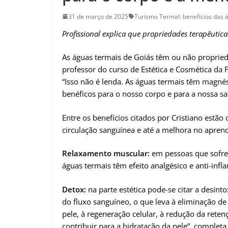
31 de março de 2025
Turismo Termal: benefícios das 
Profissional explica que propriedades terapêutica
As águas termais de Goiás têm ou não propried
professor do curso de Estética e Cosmética da F
“Isso não é lenda. As águas termais têm magnési
benéficos para o nosso corpo e para a nossa sa
Entre os benefícios citados por Cristiano estã
circulação sanguínea e até a melhora no aprend
Relaxamento muscular:
em pessoas que sofrem
águas termais têm efeito analgésico e anti-infl
Detox:
na parte estética pode-se citar a desin
do fluxo sanguíneo, o que leva à eliminação de
pele, à regeneração celular, à redução da reten
contribuir para a hidratação da pele”, completa 