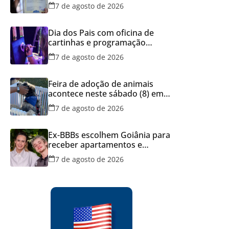
dos documentos dos filhos
7 de agosto de 2026
para evitar transtornos
Dia dos Pais com oficina de
cartinhas e programação
musical gratuita em Aparecida
7 de agosto de 2026
de Goiânia
Feira de adoção de animais
acontece neste sábado (8) em
Aparecida de Goiânia
7 de agosto de 2026
Ex-BBBs escolhem Goiânia para
receber apartamentos e
decisão reforça força do
7 de agosto de 2026
mercado imobiliário da capital