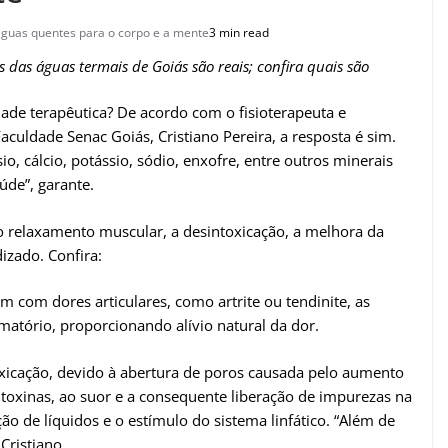
águas quentes para o corpo e a mente
3 min read
s das águas termais de Goiás são reais; confira quais são
ade terapêutica? De acordo com o fisioterapeuta e
aculdade Senac Goiás, Cristiano Pereira, a resposta é sim.
o, cálcio, potássio, sódio, enxofre, entre outros minerais
úde”, garante.
o o relaxamento muscular, a desintoxicação, a melhora da
izado. Confira:
 com dores articulares, como artrite ou tendinite, as
amatório, proporcionando alívio natural da dor.
toxicação, devido à abertura de poros causada pelo aumento
 toxinas, ao suor e a consequente liberação de impurezas na
ção de líquidos e o estímulo do sistema linfático. “Além de
Cristiano.