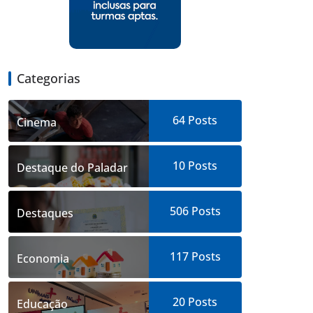
Categorias
64
Posts
Cinema
10
Posts
Destaque do Paladar
506
Posts
Destaques
117
Posts
Economia
20
Posts
Educação