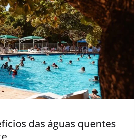
fícios das águas quentes
te