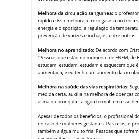
Melhora da circulação sanguínea:
o professor
rápido e isso melhora a troca gasosa ou troca 
energia e disposição, a regulação da temperat
prevenção de varizes e inchaços, entre outros.
Melhora no aprendizado:
De acordo com Crist
“Pessoas que estão no momento de ENEM, de EN
estudam, estudam, estudam e esquecem que é pr
aumentada, e eu tenho um aumento da circulaçã
Melhora na saúde das vias respiratórias:
Segu
medida certa, auxilia na melhora de doenças 
asma ou bronquite, a água termal tem esse benef
Apesar de todos os benefícios, o profissional 
no caso de mulheres gestantes. Para elas, o pro
também a água muito fria. Pessoas que sofre
devem evitar as águas termais.