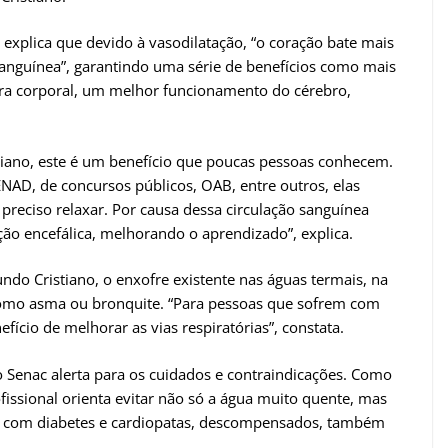
 explica que devido à vasodilatação, “o coração bate mais
sanguínea”, garantindo uma série de benefícios como mais
ura corporal, um melhor funcionamento do cérebro,
iano, este é um benefício que poucas pessoas conhecem.
AD, de concursos públicos, OAB, entre outros, elas
eciso relaxar. Por causa dessa circulação sanguínea
o encefálica, melhorando o aprendizado”, explica.
ndo Cristiano, o enxofre existente nas águas termais, na
como asma ou bronquite. “Para pessoas que sofrem com
ício de melhorar as vias respiratórias”, constata.
do Senac alerta para os cuidados e contraindicações. Como
fissional orienta evitar não só a água muito quente, mas
m com diabetes e cardiopatas, descompensados, também