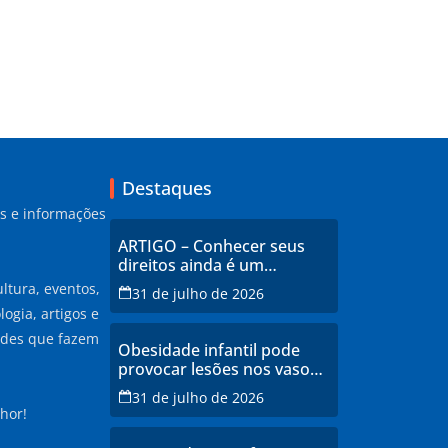
Destaques
as e informações
ARTIGO – Conhecer seus
direitos ainda é um
privilégio no Brasil
ltura, eventos,
31 de julho de 2026
ogia, artigos e
ades que fazem
Obesidade infantil pode
provocar lesões nos vasos
sanguíneos ainda na
31 de julho de 2026
infância, alerta estudo
hor!