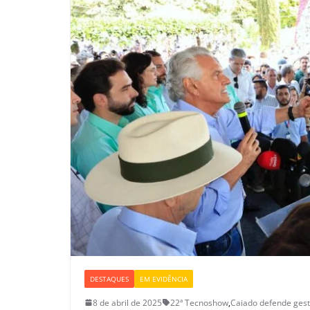
DESTAQUES
EM EVIDÊNCIA
8 de abril de 2025
22ª Tecnoshow
,
Caiado defende gest