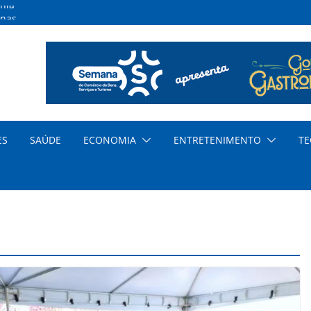
nia
inas
s
ar
nda
cia
ES
SAÚDE
ECONOMIA
ENTRETENIMENTO
TE
dem