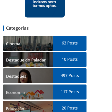
Categorias
63
Posts
Cinema
10
Posts
Destaque do Paladar
497
Posts
Destaques
117
Posts
Economia
20
Posts
Educação