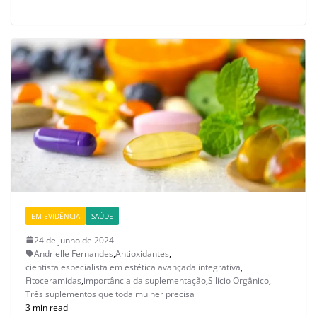
EM EVIDÊNCIA
SAÚDE
24 de junho de 2024
Andrielle Fernandes
,
Antioxidantes
,
cientista especialista em estética avançada integrativa
,
Fitoceramidas
,
importância da suplementação
,
Silício Orgânico
,
Três suplementos que toda mulher precisa
3 min read