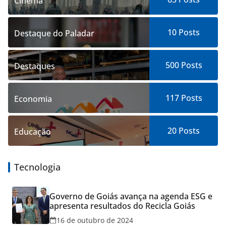
Cinema
10
Posts
Destaque do Paladar
500
Posts
Destaques
117
Posts
Economia
20
Posts
Educação
Tecnologia
Governo de Goiás avança na agenda ESG e
apresenta resultados do Recicla Goiás
16 de outubro de 2024