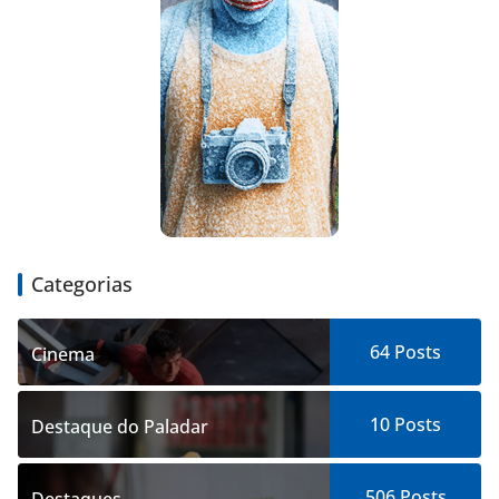
Categorias
64
Posts
Cinema
10
Posts
Destaque do Paladar
506
Posts