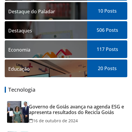
10
Posts
Destaque do Paladar
506
Posts
Destaques
117
Posts
Economia
20
Posts
Educação
Tecnologia
Governo de Goiás avança na agenda ESG e
apresenta resultados do Recicla Goiás
16 de outubro de 2024