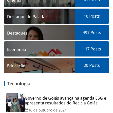
Cinema
10
Posts
Destaque do Paladar
497
Posts
Destaques
117
Posts
Economia
20
Posts
Educação
Tecnologia
Governo de Goiás avança na agenda ESG e
apresenta resultados do Recicla Goiás
16 de outubro de 2024