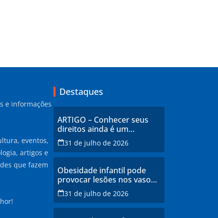
Destaques
as e informações
ARTIGO – Conhecer seus
direitos ainda é um
privilégio no Brasil
ltura, eventos,
31 de julho de 2026
ogia, artigos e
ades que fazem
Obesidade infantil pode
provocar lesões nos vasos
sanguíneos ainda na
31 de julho de 2026
infância, alerta estudo
hor!