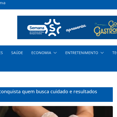
nia
inas
s
ar
nda
cia
ES
SAÚDE
ECONOMIA
ENTRETENIMENTO
TE
dem
conquista quem busca cuidado e resultados