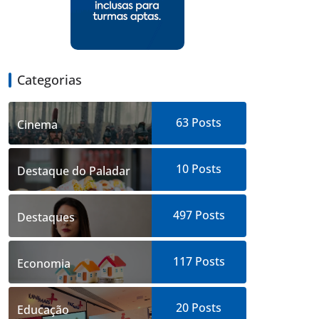
Categorias
63
Posts
Cinema
10
Posts
Destaque do Paladar
497
Posts
Destaques
117
Posts
Economia
20
Posts
Educação