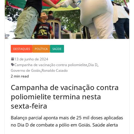
DESTAQUES
POLÍTICA
SAÚDE
13 de junho de 2024
Campanha de vacinação contra poliomielite
,
Dia D
,
Governo de Goiás
,
Ronaldo Caiado
2 min read
Campanha de vacinação contra
poliomielite termina nesta
sexta-feira
Balanço parcial aponta mais de 25 mil doses aplicadas
no Dia D de combate a pólio em Goiás. Saúde alerta