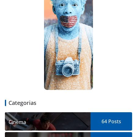
Categorias
64
Posts
Cinema