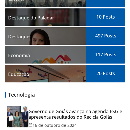
10
Posts
Destaque do Paladar
497
Posts
Destaques
117
Posts
Economia
20
Posts
Educação
Tecnologia
Governo de Goiás avança na agenda ESG e
apresenta resultados do Recicla Goiás
16 de outubro de 2024