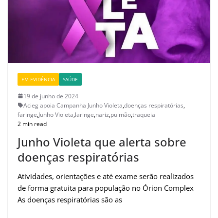
EM EVIDÊNCIA
SAÚDE
19 de junho de 2024
Acieg apoia Campanha Junho Violeta
,
doenças respiratórias
,
faringe
,
Junho Violeta
,
laringe
,
nariz
,
pulmão
,
traqueia
2 min read
Junho Violeta que alerta sobre
doenças respiratórias
Atividades, orientações e até exame serão realizados
de forma gratuita para população no Órion Complex
As doenças respiratórias são as