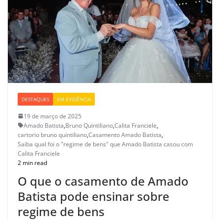
DESTAQUES
EM EVIDÊNCIA
19 de março de 2025
Amado Batista
,
Bruno Quintiliano
,
Calita Franciele
,
cartorio bruno quintiliano
,
Casamento Amado Batista
,
Saiba qual foi o "regime de bens" que Amado Batista casou com
Calita Franciele
2 min read
O que o casamento de Amado
Batista pode ensinar sobre
regime de bens