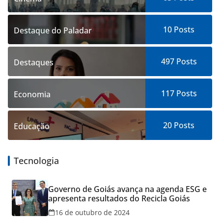
10
Posts
Destaque do Paladar
497
Posts
Destaques
117
Posts
Economia
20
Posts
Educação
Tecnologia
Governo de Goiás avança na agenda ESG e
apresenta resultados do Recicla Goiás
16 de outubro de 2024