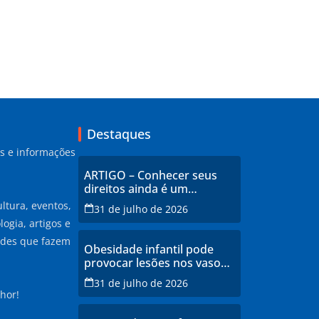
Destaques
as e informações
ARTIGO – Conhecer seus
direitos ainda é um
privilégio no Brasil
ltura, eventos,
31 de julho de 2026
ogia, artigos e
ades que fazem
Obesidade infantil pode
provocar lesões nos vasos
sanguíneos ainda na
31 de julho de 2026
infância, alerta estudo
hor!