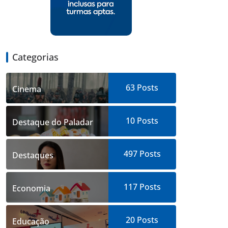
Categorias
63
Posts
Cinema
10
Posts
Destaque do Paladar
497
Posts
Destaques
117
Posts
Economia
20
Posts
Educação