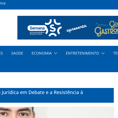
nia
inas
s
ar
nda
cia
ES
SAÚDE
ECONOMIA
ENTRETENIMENTO
TE
dem
a Jurídica em Debate e a Resistência à