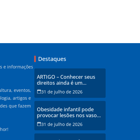
Destaques
as e informações
ARTIGO – Conhecer seus
direitos ainda é um
privilégio no Brasil
ltura, eventos,
31 de julho de 2026
ogia, artigos e
ades que fazem
Obesidade infantil pode
provocar lesões nos vasos
sanguíneos ainda na
31 de julho de 2026
infância, alerta estudo
hor!