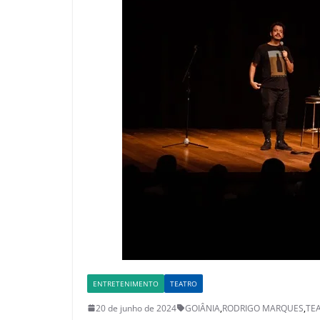
ENTRETENIMENTO
TEATRO
20 de junho de 2024
GOIÂNIA
,
RODRIGO MARQUES
,
TE