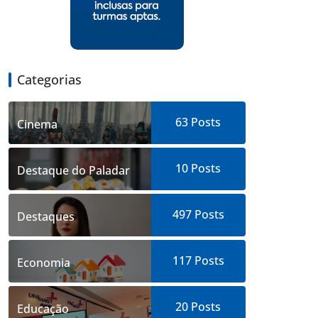
Categorias
63
Posts
Cinema
10
Posts
Destaque do Paladar
497
Posts
Destaques
117
Posts
Economia
20
Posts
Educação