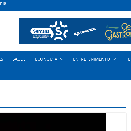
nia
inas
s
ar
nda
cia
ES
SAÚDE
ECONOMIA
ENTRETENIMENTO
TE
dem