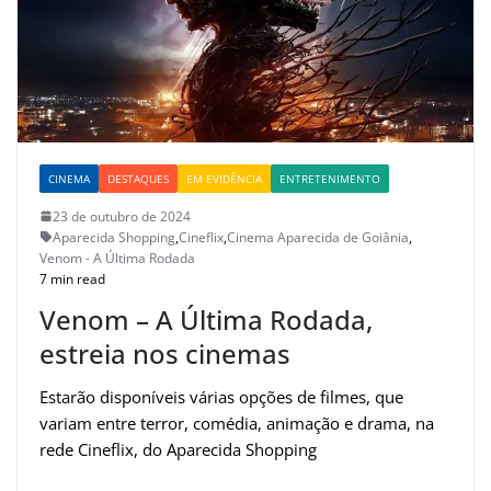
CINEMA
DESTAQUES
EM EVIDÊNCIA
ENTRETENIMENTO
23 de outubro de 2024
Aparecida Shopping
,
Cineflix
,
Cinema Aparecida de Goiânia
,
Venom - A Última Rodada
7 min read
Venom – A Última Rodada,
estreia nos cinemas
Estarão disponíveis várias opções de filmes, que
variam entre terror, comédia, animação e drama, na
rede Cineflix, do Aparecida Shopping