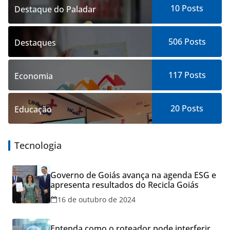
10
Posts
Destaque do Paladar
506
Posts
Destaques
117
Posts
Economia
20
Posts
Educação
Tecnologia
Governo de Goiás avança na agenda ESG e
apresenta resultados do Recicla Goiás
16 de outubro de 2024
Entenda como o roteador pode interferir