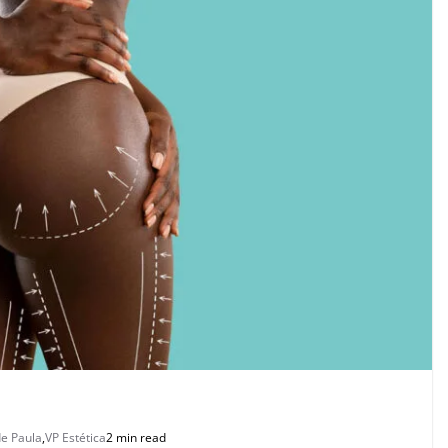
de Paula
,
VP Estética
2 min read