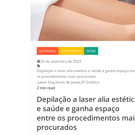
DESTAQUES
EM EVIDÊNCIA
SAÚDE
26 de setembro de 2025
Depilação a laser alia estética e saúde e ganha espaço en
os procedimentos mais procurados
,
Laser Day
,
Vania de paula
,
VP Estética
2 min read
Depilação a laser alia estéti
e saúde e ganha espaço
entre os procedimentos mai
procurados