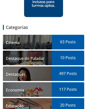
Categorias
63
Posts
Cinema
10
Posts
Destaque do Paladar
497
Posts
Destaques
117
Posts
Economia
20
Posts
Educação