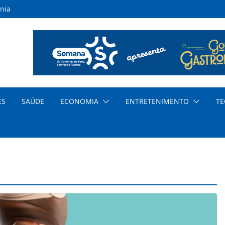
nia
inas
s
ar
nda
cia
ES
SAÚDE
ECONOMIA
ENTRETENIMENTO
TE
dem