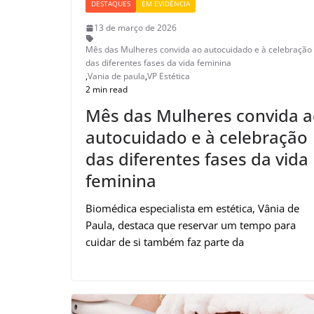
DESTAQUES
EM EVIDÊNCIA
13 de março de 2026
Mês das Mulheres convida ao autocuidado e à celebração
das diferentes fases da vida feminina
,
Vania de paula
,
VP Estética
2 min read
Mês das Mulheres convida 
autocuidado e à celebração
das diferentes fases da vida
feminina
Biomédica especialista em estética, Vânia de
Paula, destaca que reservar um tempo para
cuidar de si também faz parte da