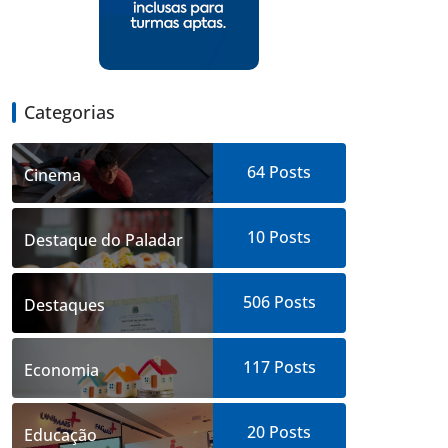
Categorias
64
Posts
Cinema
10
Posts
Destaque do Paladar
506
Posts
Destaques
117
Posts
Economia
20
Posts
Educação