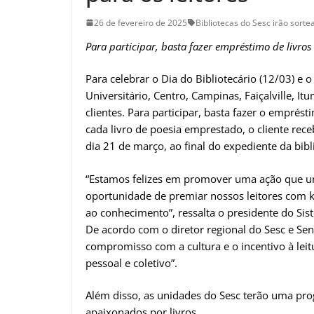
26 de fevereiro de 2025
Bibliotecas do Sesc irão sortear
Para participar, basta fazer empréstimo de livros
Para celebrar o Dia do Bibliotecário (12/03) e 
Universitário, Centro, Campinas, Faiçalville, Itum
clientes. Para participar, basta fazer o emprést
cada livro de poesia emprestado, o cliente re
dia 21 de março, ao final do expediente da bibl
“Estamos felizes em promover uma ação que une
oportunidade de premiar nossos leitores com ki
ao conhecimento”, ressalta o presidente do Sis
De acordo com o diretor regional do Sesc e Sena
compromisso com a cultura e o incentivo à lei
pessoal e coletivo”.
Além disso, as unidades do Sesc terão uma pr
apaixonados por livros.