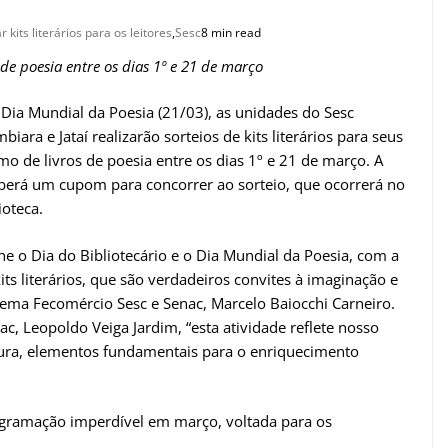
 kits literários para os leitores
,
Sesc
8 min read
 de poesia entre os dias 1º e 21 de março
o Dia Mundial da Poesia (21/03), as unidades do Sesc
biara e Jataí realizarão sorteios de kits literários para seus
imo de livros de poesia entre os dias 1º e 21 de março. A
ceberá um cupom para concorrer ao sorteio, que ocorrerá no
ioteca.
 o Dia do Bibliotecário e o Dia Mundial da Poesia, com a
ts literários, que são verdadeiros convites à imaginação e
tema Fecomércio Sesc e Senac, Marcelo Baiocchi Carneiro.
c, Leopoldo Veiga Jardim, “esta atividade reflete nosso
tura, elementos fundamentais para o enriquecimento
ogramação imperdível em março, voltada para os