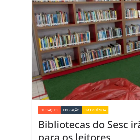
DESTAQUES
EDUCAÇÃO
EM EVIDÊNCIA
Bibliotecas do Sesc irã
para os leitores