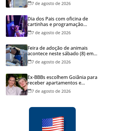
dos documentos dos filhos
7 de agosto de 2026
para evitar transtornos
Dia dos Pais com oficina de
cartinhas e programação
musical gratuita em Aparecida
7 de agosto de 2026
de Goiânia
Feira de adoção de animais
acontece neste sábado (8) em
Aparecida de Goiânia
7 de agosto de 2026
Ex-BBBs escolhem Goiânia para
receber apartamentos e
decisão reforça força do
7 de agosto de 2026
mercado imobiliário da capital