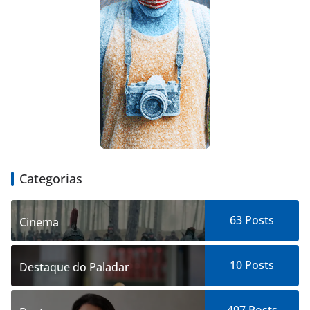
Categorias
63
Posts
Cinema
10
Posts
Destaque do Paladar