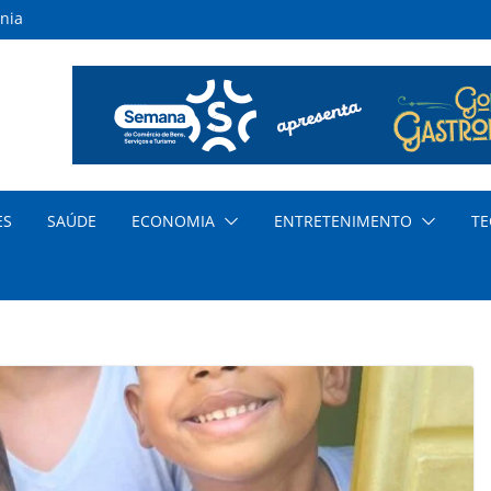
nia
inas
s
ar
nda
cia
ES
SAÚDE
ECONOMIA
ENTRETENIMENTO
TE
dem