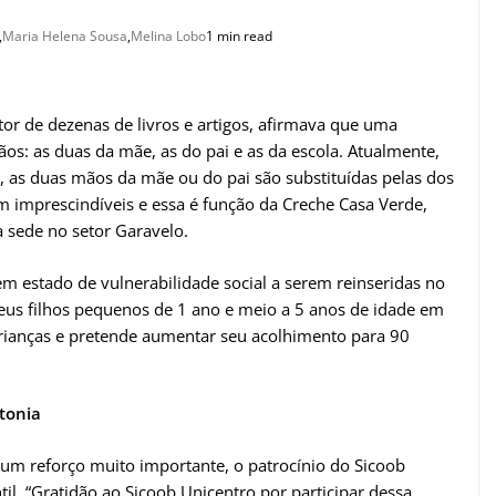
,
Maria Helena Sousa
,
Melina Lobo
1 min read
or de dezenas de livros e artigos, afirmava que uma
ãos: as duas da mãe, as do pai e as da escola. Atualmente,
 as duas mãos da mãe ou do pai são substituídas pelas dos
m imprescindíveis e essa é função da Creche Casa Verde,
 sede no setor Garavelo.
em estado de vulnerabilidade social a serem reinseridas no
eus filhos pequenos de 1 ano e meio a 5 anos de idade em
 crianças e pretende aumentar seu acolhimento para 90
tonia
 um reforço muito importante, o patrocínio do Sicoob
il. “Gratidão ao Sicoob Unicentro por participar dessa