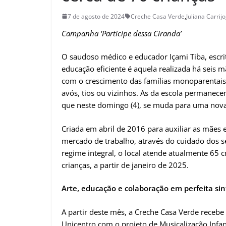
7 de agosto de 2024
Creche Casa Verde
,
Juliana Carrijo
Campanha ‘Participe dessa Ciranda’
O saudoso médico e educador Içami Tiba, escrit
educação eficiente é aquela realizada há seis m
com o crescimento das famílias monoparentais,
avós, tios ou vizinhos. As da escola permanece
que neste domingo (4), se muda para uma nova
Criada em abril de 2016 para auxiliar as mães 
mercado de trabalho, através do cuidado dos s
regime integral, o local atende atualmente 65
crianças, a partir de janeiro de 2025.
Arte, educação e colaboração em perfeita sin
A partir deste mês, a Creche Casa Verde recebe
Unicentro com o projeto de Musicalização Infant