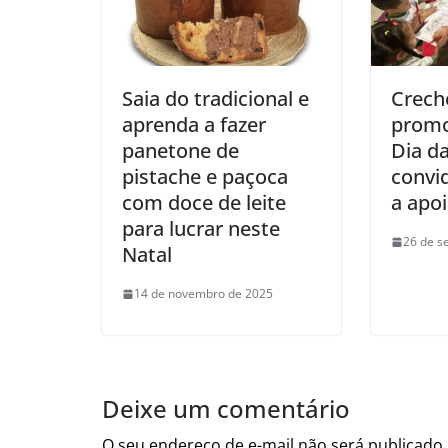
Saia do tradicional e
Crech
aprenda a fazer
promo
panetone de
Dia d
pistache e paçoca
convi
com doce de leite
a apoi
para lucrar neste
26 de s
Natal
14 de novembro de 2025
Deixe um comentário
O seu endereço de e-mail não será publicado.