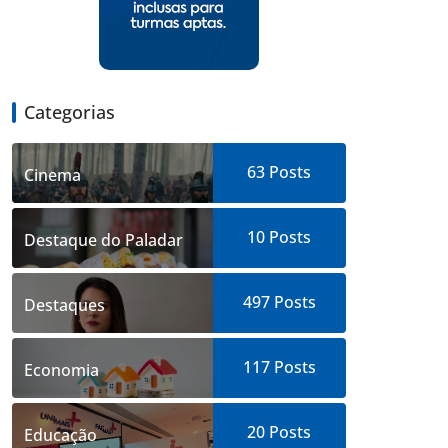
Categorias
63
Posts
Cinema
10
Posts
Destaque do Paladar
497
Posts
Destaques
117
Posts
Economia
20
Posts
Educação