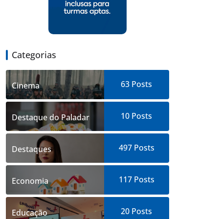
Categorias
63
Posts
Cinema
10
Posts
Destaque do Paladar
497
Posts
Destaques
117
Posts
Economia
20
Posts
Educação