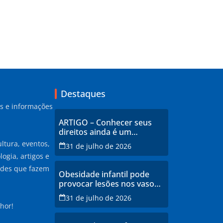
Destaques
as e informações
ARTIGO – Conhecer seus
direitos ainda é um
privilégio no Brasil
ltura, eventos,
31 de julho de 2026
ogia, artigos e
ades que fazem
Obesidade infantil pode
provocar lesões nos vasos
sanguíneos ainda na
31 de julho de 2026
infância, alerta estudo
hor!