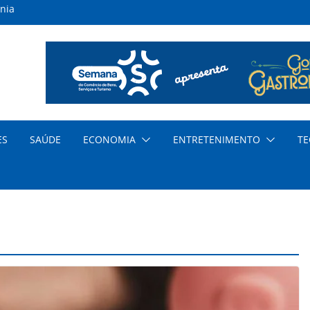
nia
inas
s
ar
nda
cia
ES
SAÚDE
ECONOMIA
ENTRETENIMENTO
TE
dem