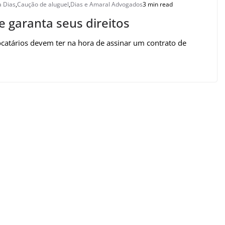
a Dias
,
Caução de aluguel
,
Dias e Amaral Advogados
3 min read
e garanta seus direitos
locatários devem ter na hora de assinar um contrato de